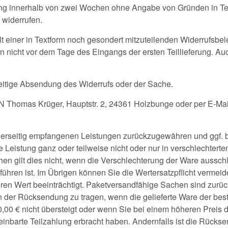
ng innerhalb von zwei Wochen ohne Angabe von Gründen in Textf
 widerrufen.
lt einer in Textform noch gesondert mitzuteilenden Widerrufsbel
nicht vor dem Tage des Eingangs der ersten Teillieferung. Auch 
zeitige Absendung des Widerrufs oder der Sache.
&N Thomas Krüger, Hauptstr. 2, 24361 Holzbunge oder per E-Mai
iderseitig empfangenen Leistungen zurückzugewähren und ggf.
eistung ganz oder teilweise nicht oder nur in verschlechtert
hen gilt dies nicht, wenn die Verschlechterung der Ware ausschl
ren ist. Im Übrigen können Sie die Wertersatzpflicht vermeiden
ren Wert beeinträchtigt. Paketversandfähige Sachen sind zur
 der Rücksendung zu tragen, wenn die gelieferte Ware der beste
0 € nicht übersteigt oder wenn Sie bei einem höheren Preis 
einbarte Teilzahlung erbracht haben. Andernfalls ist die Rückse