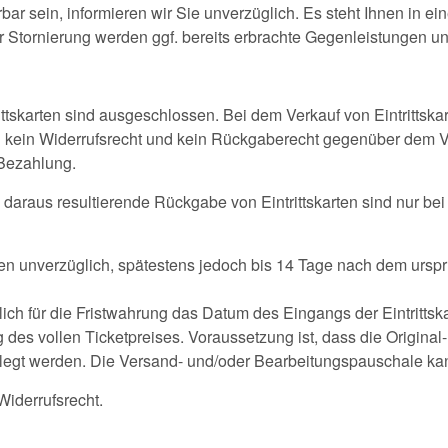
erbar sein, informieren wir Sie unverzüglich. Es steht Ihnen in ei
r Stornierung werden ggf. bereits erbrachte Gegenleistungen unv
tskarten sind ausgeschlossen. Bei dem Verkauf von Eintrittskar
 kein Widerrufsrecht und kein Rückgaberecht gegenüber dem Ve
r Bezahlung.
 daraus resultierende Rückgabe von Eintrittskarten sind nur b
rten unverzüglich, spätestens jedoch bis 14 Tage nach dem ursp
h für die Fristwahrung das Datum des Eingangs der Eintritts
ng des vollen Ticketpreises. Voraussetzung ist, dass die Original
legt werden. Die Versand- und/oder Bearbeitungspauschale kann
iderrufsrecht.