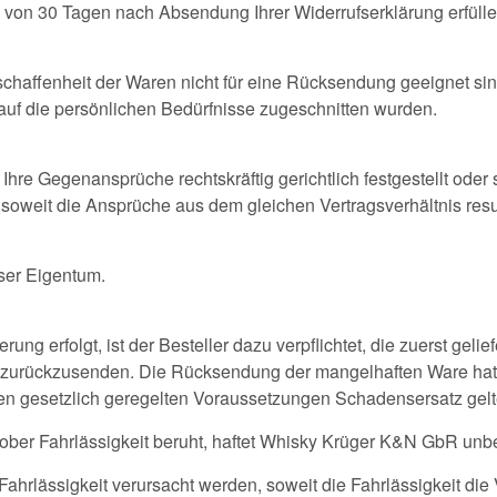
 von 30 Tagen nach Absendung Ihrer Widerrufserklärung erfülle
Beschaffenheit der Waren nicht für eine Rücksendung geeignet s
 auf die persönlichen Bedürfnisse zugeschnitten wurden.
hre Gegenansprüche rechtskräftig gerichtlich festgestellt oder 
oweit die Ansprüche aus dem gleichen Vertragsverhältnis resul
nser Eigentum.
ung erfolgt, ist der Besteller dazu verpflichtet, die zuerst gel
zurückzusenden. Die Rücksendung der mangelhaften Ware hat na
den gesetzlich geregelten Voraussetzungen Schadensersatz gel
ober Fahrlässigkeit beruht, haftet Whisky Krüger K&N GbR unb
ahrlässigkeit verursacht werden, soweit die Fahrlässigkeit die Ve