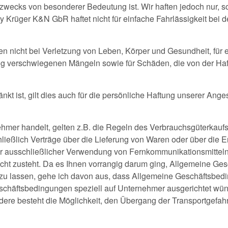
szwecks von besonderer Bedeutung ist. Wir haften jedoch nur, 
 Krüger K&N GbR haftet nicht für einfache Fahrlässigkeit bei d
 nicht bei Verletzung von Leben, Körper und Gesundheit, für 
stig verschwiegenen Mängeln sowie für Schäden, die von der H
t ist, gilt dies auch für die persönliche Haftung unserer Angest
mer handelt, gelten z.B. die Regeln des Verbrauchsgüterkaufs
hließlich Verträge über die Lieferung von Waren oder über die 
 ausschließlicher Verwendung von Fernkommunikationsmitteln
ht zusteht. Da es Ihnen vorrangig darum ging, Allgemeine Ge
 zu lassen, gehe ich davon aus, dass Allgemeine Geschäftsbedin
chäftsbedingungen speziell auf Unternehmer ausgerichtet wünsch
re besteht die Möglichkeit, den Übergang der Transportgefahr