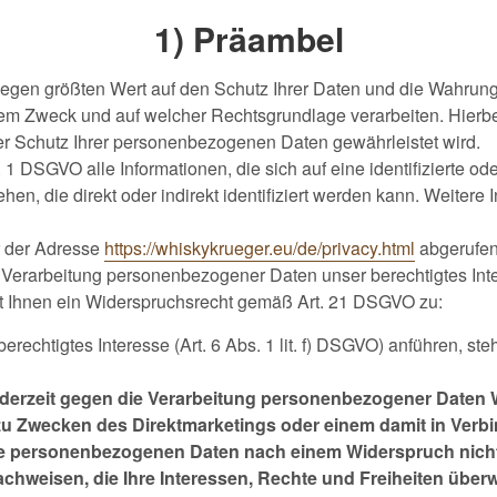
1) Präambel
legen größten Wert auf den Schutz Ihrer Daten und die Wahrung
m Zweck und auf welcher Rechtsgrundlage verarbeiten. Hierbei 
er Schutz Ihrer personenbezogenen Daten gewährleistet wird.
 DSGVO alle Informationen, die sich auf eine identifizierte oder
en, die direkt oder indirekt identifiziert werden kann. Weitere In
r der Adresse
https://whiskykrueger.eu/de/privacy.html
abgerufen
 Verarbeitung personenbezogener Daten unser berechtigtes Inte
steht Ihnen ein Widerspruchsrecht gemäß Art. 21 DSGVO zu:
echtigtes Interesse (Art. 6 Abs. 1 lit. f) DSGVO) anführen, ste
erzeit gegen die Verarbeitung personenbezogener Daten W
 Zwecken des Direktmarketings oder einem damit in Verbi
re personenbezogenen Daten nach einem Widerspruch nicht
chweisen, die Ihre Interessen, Rechte und Freiheiten überw