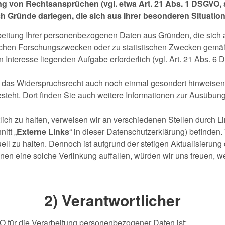
 von Rechtsansprüchen (vgl. etwa Art. 21 Abs. 1 DSGVO, 
h Gründe darlegen, die sich aus Ihrer besonderen Situatio
itung Ihrer personenbezogenen Daten aus Gründen, die sich a
ischen Forschungszwecken oder zu statistischen Zwecken gemäß 
hen Interesse liegenden Aufgabe erforderlich (vgl. Art. 21 Abs. 6
f das Widerspruchsrecht auch noch einmal gesondert hinweisen 
besteht. Dort finden Sie auch weitere Informationen zur Ausübun
ich zu halten, verweisen wir an verschiedenen Stellen durch L
itt „
Externe Links
“ in dieser Datenschutzerklärung) befinden. 
ell zu halten. Dennoch ist aufgrund der stetigen Aktualisierun
Ihnen eine solche Verlinkung auffallen, würden wir uns freuen, w
2) Verantwortlicher
VO für die Verarbeitung personenbezogener Daten ist: