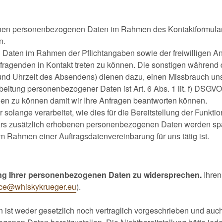
enen personenbezogenen Daten im Rahmen des Kontaktformular
n.
aten im Rahmen der Pflichtangaben sowie der freiwilligen Ang
ragenden in Kontakt treten zu können. Die sonstigen während
d Uhrzeit des Absendens) dienen dazu, einen Missbrauch unse
eitung personenbezogener Daten ist Art. 6 Abs. 1 lit. f) DSGVO. 
nden zu können damit wir Ihre Anfragen beantworten können.
ange verarbeitet, wie dies für die Bereitstellung der Funktion 
rs zusätzlich erhobenen personenbezogenen Daten werden spä
m Rahmen einer Auftragsdatenvereinbarung für uns tätig ist.
tung Ihrer personenbezogenen Daten zu widersprechen.
Ihren
ice@whiskykrueger.eu
).
st weder gesetzlich noch vertraglich vorgeschrieben und auch n